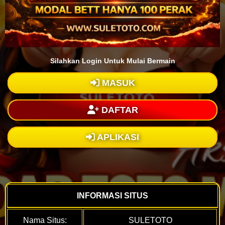
Silahkan Login Untuk Mulai Bermain
MASUK
DAFTAR
APLIKASI
INFORMASI SITUS
Nama Situs:
SULETOTO