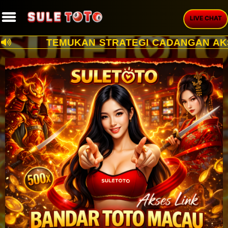
LIVE CHAT
TEMUKAN STRATEGI CADANGAN AKSE